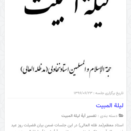
تاریخ برگزاری جلسه : ۱۳۹۶/۰۶/۲۳
ليلة المبيت
دسته بندی :
تفسیر آیۀ لیلة المبیت
استاد معظم(مد ظله العالی) در این جلسات ضمن بیان فضیلت روز عید