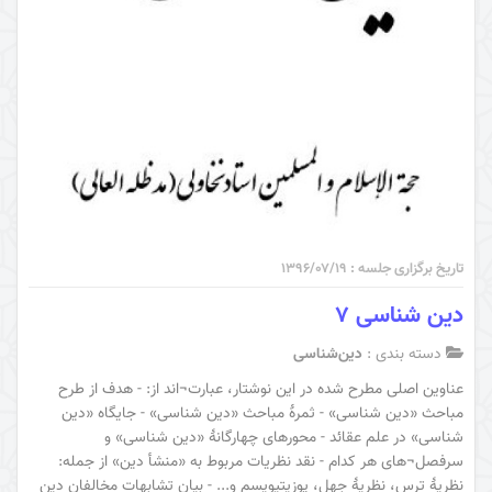
تاریخ برگزاری جلسه : ۱۳۹۶/۰۷/۱۹
دین شناسی 7
دسته بندی :
دین‌شناسی
عناوین اصلی مطرح شده در این نوشتار، عبارت¬اند از: - هدف از طرح
مباحث «دین شناسی» - ثمرۀ مباحث «دین شناسی» - جایگاه «دین
شناسی» در علم عقائد - محورهای چهارگانۀ «دین شناسی» و
سرفصل¬های هر کدام - نقد نظریات مربوط به «منشأ دین» از جمله:
نظریۀ ترس، نظریۀ جهل، پوزیتیویسم و... - بیان تشابهات مخالفان دین