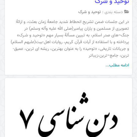
توحید و شرک
دسته بندی :
توحید و شرک
در این جلسات ضمن تشریح انحطاط شدید جامعۀ زمان بعثت، و ارائۀ
تصویری از مسلمین و یاران پیامبر(صلی الله علیه وآله وسلم) در
جنگ¬های صدر اسلام، به تبیین مسألۀ بسیار مهم «توحیـد و شـرک»
پرداخته و با استفاده از آیات قرآن کریم، روایات اهل-بیت(علیهم السلام)
و جریانات تاریخی، «توحید» را به عنوان بهترین، ریشه ای ترین، عمیق-
ترین، جامع¬ترین،زیباتر
ادامه مطلب...