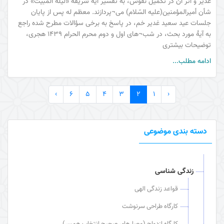
غدیر و اثر آن در تکمیل نفوس، به تفسیر آیۀ شریفۀ «لیلة المبیت» در
شأن أمیرالمؤمنین(عليه السّلام) می¬پردازند. معظم له پس از پایان
جلسات عید سعید غدیر خم، در پاسخ به برخی سؤالات مطرح شده راجع
به آیۀ مورد بحث، در شب¬های اول و دوم محرم الحرام 1439 هجری،
توضیحات بیشتری
ادامه مطلب...
›
6
5
4
3
2
1
‹
دسته بندی موضوعی
زندگی شناسی
قواعد زندگی الهی
کارگاه طراحی سرنوشت
کارگاه ازدواج (معیارهای صحیح انتخاب همسر)