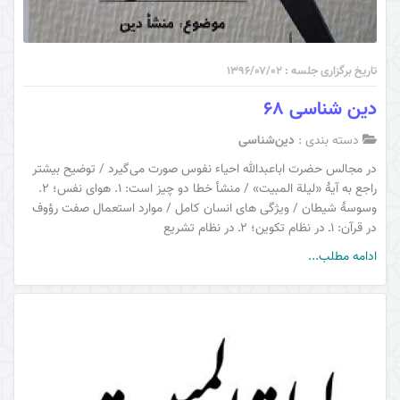
تاریخ برگزاری جلسه : ۱۳۹۶/۰۷/۰۲
دین شناسی 68
دسته بندی :
دین‌شناسی
در مجالس حضرت اباعبدالله احیاء نفوس صورت می‌گیرد / توضیح بیشتر
راجع به آیۀ «لیلة المبیت» / منشأ خطا دو چیز است: 1. هوای نفس؛ 2.
وسوسۀ شیطان / ویژگی های انسان کامل / موارد استعمال صفت رؤوف
در قرآن: 1ـ در نظام تکوین؛ 2ـ در نظام تشریع
ادامه مطلب...