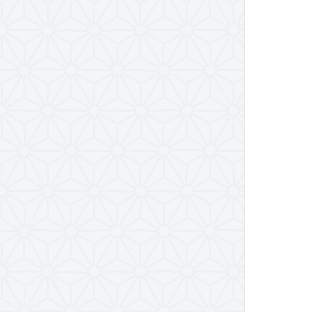
منازل سلوک الی الله (100 منزل)
منزل سوم: محاسبه
منزل پنجم: تفکر
منزل چهارم: انابه
منزل دوم: توبه
منزل اول: یقظه
مبانی عرفان عملی