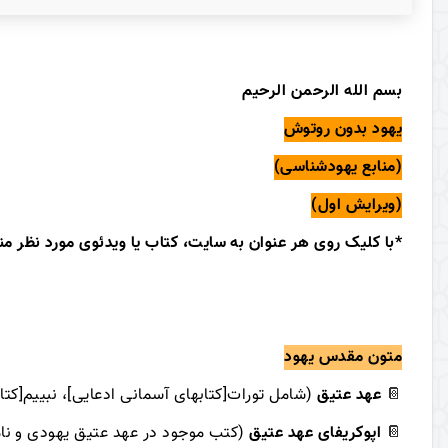
بسم الله الرحمن الرحیم
یهود بدون روتوش
(منابع یهودشناسی)
(ویرایش اول)
*با کلیک روی هر عنوان به سایت، کتاب یا ویدئوی مورد نظر م
متون مقدس یهود
📔
عهد عتیق
(شامل تورات[کتابهای آسمانی ادعایی]، نبییم[کتاب
📔
اپوکریفای عهد عتیق
(کتب موجود در عهد عتیق یهودی و ن