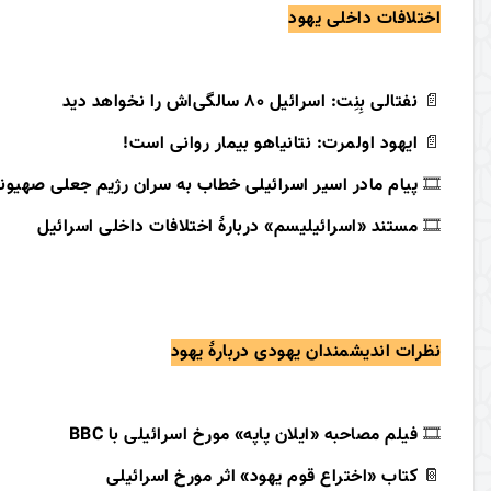
اختلافات داخلی یهود
📄
نفتالی بِنِت: اسرائیل 80 سالگی‌اش را نخواهد دید
📄
ایهود اولمرت: نتانیاهو بیمار روانی است!
🎞
پیام مادر اسیر اسرائیلی خطاب به سران رژیم جعلی صهیو
🎞
مستند «اسرائیلیسم» دربارۀ اختلافات داخلی اسرائیل
نظرات اندیشمندان یهودی دربارۀ یهود
🎞
فیلم مصاحبه «ایلان پاپه» مورخ اسرائیلی با BBC
📔
کتاب «اختراع قوم یهود» اثر مورخ اسرائیلی