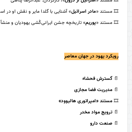
🎞
مستند «
اسرائیل از درون
»، کارگردان: عبدالرضا پناهی
🎞
مستند «
مادر اسرائیل
» آشنایی با گلدا مایر و نقش او در اس
🎞
مستند «
پوریم
» تاریخچه جشن ایرانی‌کُشی یهودیان و منشأ 
رویکرد یهود در جهان معاصر
📄
گسترش فحشاء
📄
مدیریت فضا مجازی
🎞
مستند «
امپراتوری هالیوود
»
📄
ترویج مواد مخدر
📄
صنعت دارو