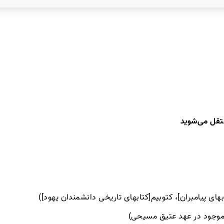
نتقل می‌شوید
های پیامبران]، کتوبیم[کتابهای تاریخی دانشمندان یهود])
اموجود در عهد عتیق مسیحی)