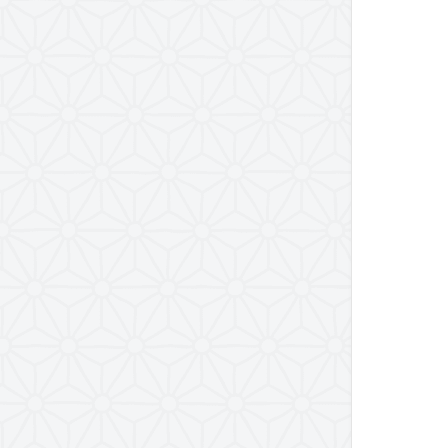
پیامبر امّی (صلی الله علیه و
آله و سلم)
تفسیر سورۀ کوثر
سال 1397
سال 1395
سال 1390
سال1400
تفسیر سورۀ فجر
تفسیر سورۀ ضحی
تفسیر آیات ابتدایی سورۀ
اسراء
تفسیر آیۀ «والعصر»
تفسیر آیۀ لیلة المبیت