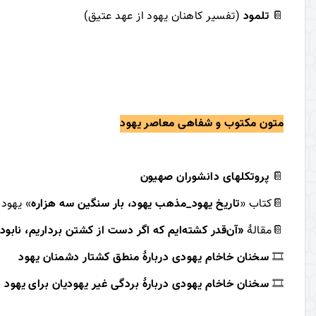
📔
تلمود
(تفسیر کاهنان یهود از عهد عتیق)
متون مکتوب و شفاهی معاصر یهود
📔
پروتکلهای دانشوران
صهیون
📔
کتاب «
تاریخ یهود_مذهب یهود، بار سنگین سه هزاره
» یهود 
📔
مقالۀ
«
آن‌قدر کشته‌ایم که اگر دست از کشتن برداریم، نابود
🎞
سخنان خاخام یهودی دربارۀ منطق کشتار دشمنان یهود
🎞
سخنان خاخام یهودی دربارۀ بردگی غیر یهودیان برای یهود