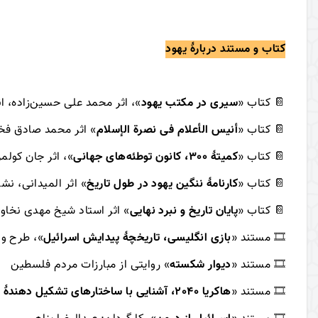
کتاب و مستند دربارۀ یهود
📔
کتاب «
سیری در مکتب یهود
»، اثر محمد علی حسین‌زاده، ا
📔
کتاب «
أنیس الأعلام فی نصرة الإسلام
» اثر محمد صادق فخ
📔
کتاب «
کمیتۀ 300، کانون توطئه‌های جهانی
»، اثر جان کولم
📔
کتاب «
کارنامۀ ننگین یهود در طول تاریخ
» اثر المیدانی، نش
📔
کتاب «
پایان تاریخ و نبرد نهایی
» اثر استاد شیخ مهدی نخاو
🎞
مستند «
بازی انگلیسی، تاریخچۀ پیدایش اسرائیل
»، طرح و 
🎞
مستند «
دیوار شکسته
» روایتی از مبارزات مردم فلسطین
🎞
مستند «
هاکریا 2040، آشنایی با ساختارهای تشکیل دهندۀ اسرائیل