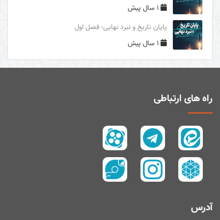
1 سال پیش
دوری از مرگ جاهلیت
پایان تاریخ و نبرد نهایی- فصل اول
سال1395
1 سال پیش
سال 1394
زیارت و توسل
سیری در معنای ولایت
اهل‌البیت (علیهم السلام) در قرآن
راه های ارتباطی
تفسیر آیۀ صبر و صلوة
پیامبر امّی (صلی الله علیه و آله و سلم)
تفسیر سورۀ کوثر
سال 1397
سال 1395
سال 1390
آدرس
سال1400