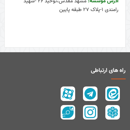
آدرس موسسه:
مشهد مقدس،توحید ۲۶ -شهید
رامندی ۱-پلاک ۲۷ طبقه پایین
راه های ارتباطی