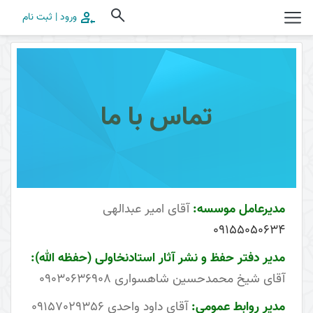
ورود | ثبت نام
تماس با ما
مدیرعامل موسسه:
آقای امیر عبدالهی
09155050634
مدیر دفتر حفظ و نشر آثار استادنخاولی (حفظه الله):
آقای شیخ محمدحسین شاهسواری
09030636908
مدیر روابط عمومی:
آقای داود واحدی 09157029356