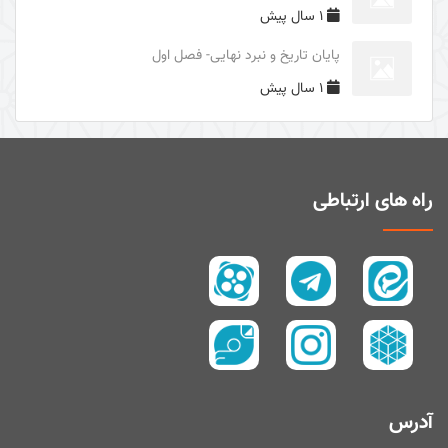
1 سال پیش
دوری از مرگ جاهلیت
پایان تاریخ و نبرد نهایی- فصل اول
سال1395
1 سال پیش
سال 1394
زیارت و توسل
سیری در معنای ولایت
اهل‌البیت (علیهم السلام) در قرآن
راه های ارتباطی
تفسیر آیۀ صبر و صلوة
پیامبر امّی (صلی الله علیه و آله و سلم)
تفسیر سورۀ کوثر
سال 1397
سال 1395
سال 1390
آدرس
سال1400