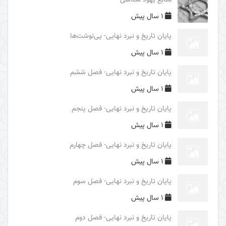
منابع یهود شناسی
فایدۀ غیبت امام زمان (علیه السلام)
1 سال پیش
محورهای معرفتی امام زمان (علیه السلام)
پایان تاریخ و نبرد نهایی- پی‌نوشت‌ها
درس‌های اربعین
1 سال پیش
بررسی ریشه‌های سیاسی حادثۀ عاشورا
پایان تاریخ و نبرد نهایی- فصل ششم
بررسی ریشه‌های تاریخی شکل‌گیری واقعۀ کربلا
1 سال پیش
غلو یا تقصیر در مقامات اهل البیت (علیهم السلام)
پایان تاریخ و نبرد نهایی- فصل پنجم
الگوهای مثبت و منفی و آثار آنها در قیام امام حسین
1 سال پیش
(علیه السلام)
پایان تاریخ و نبرد نهایی- فصل چهارم
الگوهای تصمیم گیری در حادثۀ عاشورا
1 سال پیش
شرح عبارت «الوتر الموتور» در زیارت عاشورا
پایان تاریخ و نبرد نهایی- فصل سوم
شرح روایت «حسینٌ مِنّی و أنا مِن حسین»
1 سال پیش
برکت محرم حسینی
پایان تاریخ و نبرد نهایی- فصل دوم
نبوت و امامت