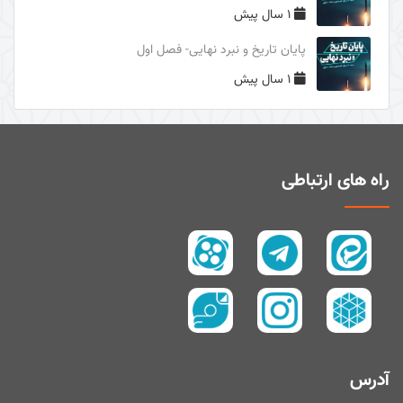
1 سال پیش
دوری از مرگ جاهلیت
پایان تاریخ و نبرد نهایی- فصل اول
سال1395
1 سال پیش
سال 1394
زیارت و توسل
سیری در معنای ولایت
اهل‌البیت (علیهم السلام) در قرآن
راه های ارتباطی
تفسیر آیۀ صبر و صلوة
پیامبر امّی (صلی الله علیه و آله و سلم)
تفسیر سورۀ کوثر
سال 1397
سال 1395
سال 1390
آدرس
سال1400