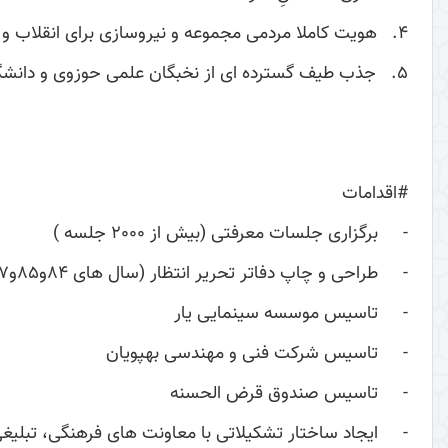
4. هویت کاملا مردمی مجموعه و نیروسازی برای انقلاب و اسلام در عرصه های گوناگون
5. جذب طیف گسترده ای از نخبگان علمی حوزوی و دانشگاهی و مدیران و فعالان فرهنگی، رسانه ای و سیاسی اجتماعی
#اقدامات
- برگزاری جلسات معرفتی (بیش از 2000 جلسه )
- طراحی و چاپ دفاتر تحریر انتظار (سال های 84و85و87) و امتداد اهداف در طرح شخصیت اسلامی و چاپ کتاب های شکارچی شیر، یاران خورشید، سردار ربذه
- تاسیس موسسه سینمایی یار
- تاسیس شرکت فنی و مهندسی بهپویان
- تاسیس صندوق قرض الحسنه
- ایجاد ساختار تشکیلاتی با معاونت های فرهنگی، تبلیغی،