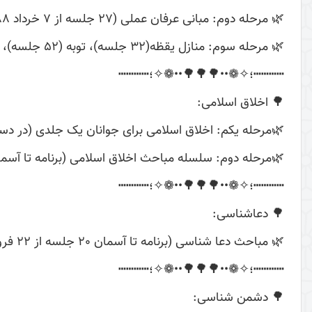
🌿 مرحله دوم: مبانی عرفان عملی (27 جلسه از 7 خرداد 88)
🌿 مرحله سوم: منازل یقظه(32 جلسه)، توبه (52 جلسه)، محاسبه (81 جلسه)، انابه (8 جلسه)، تفکر (18 جلسه) همچنان ادامه دارد
┅┅┅┅؛✧❁••🌳🌳🌳••❁✧؛┅┅┅┅
🌳 اخلاق اسلامی:
🌿مرحله یکم: اخلاق اسلامی برای جوانان یک جلدی (در د
🌿مرحله دوم: سلسله مباحث اخلاق اسلامی (برنامه تا آسمان بیش از 100 جلسه و همچ
┅┅┅┅؛✧❁••🌳🌳🌳••❁✧؛┅┅┅┅
🌳 دعاشناسی:
🌿 مباحث دعا شناسی (برنامه تا آسمان 20 جلسه از 22 فروردین 98)
┅┅┅┅؛✧❁••🌳🌳🌳••❁✧؛┅┅┅┅
🌳 دشمن شناسی: