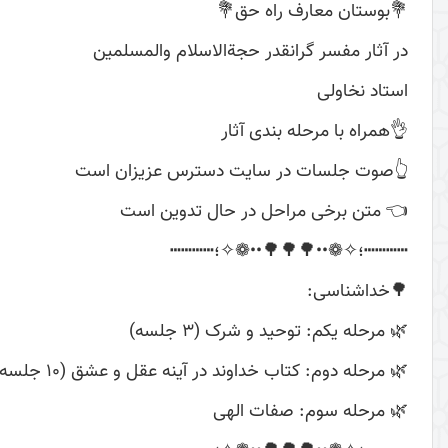
💐بوستان معارف راه حق💐
در آثار مفسر گرانقدر حجة‌الاسلام والمسلمین
استاد نخاولی
👌همراه با مرحله بندی آثار
👆صوت جلسات در سایت دسترس عزیزان است
👈 متن برخی مراحل در حال تدوین است
┅┅┅┅؛✧❁••🌳🌳🌳••❁✧؛┅┅┅┅
🌳خداشناسی:
🌿 مرحله یکم: توحید و شرک (3 جلسه)
🌿 مرحله دوم: کتاب خداوند در آینه عقل و عشق (10 جلسه)
🌿 مرحله سوم: صفات الهی