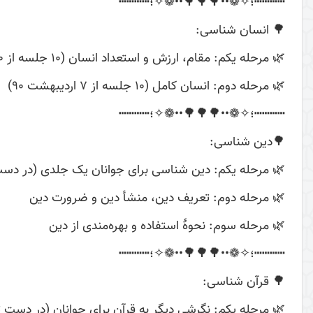
┅┅┅┅؛✧❁••🌳🌳🌳••❁✧؛┅┅┅┅
🌳 انسان شناسی:
🌿 مرحله یکم: مقام، ارزش و استعداد انسان (10 جلسه از 30 آبان 92)
🌿 مرحله دوم: انسان کامل (10 جلسه از 7 اردیبهشت 90)
┅┅┅┅؛✧❁••🌳🌳🌳••❁✧؛┅┅┅┅
🌳دین شناسی:
🌿 مرحله یکم: دین شناسی برای جوانان یک جلدی (در دست
🌿 مرحله دوم: تعریف دین، منشأ دین و ضرورت دین
🌿 مرحله سوم: نحوۀ استفاده و بهره‌مندی از دین
┅┅┅┅؛✧❁••🌳🌳🌳••❁✧؛┅┅┅┅
🌳 قرآن شناسی:
🌿 مرحله یکم: نگرشی دیگر به قرآن برای جوانان (در دست 