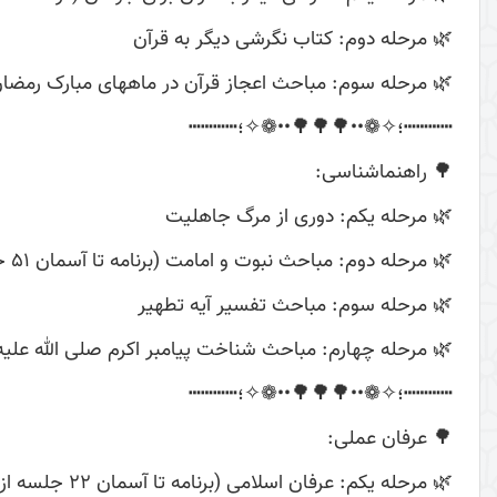
🌿 مرحله دوم: کتاب نگرشی دیگر به قرآن
 مرحله سوم: مباحث اعجاز قرآن در ماههای مبارک رمضان
┅┅┅┅؛✧❁••🌳🌳🌳••❁✧؛┅┅┅┅
🌳 راهنماشناسی:
🌿 مرحله یکم: دوری از مرگ جاهلیت
🌿 مرحله دوم: مباحث نبوت و امامت (برنامه تا آسمان 51 جلسه از 2 آذر 96)
🌿 مرحله سوم: مباحث تفسیر آیه تطهیر
حضرت زهرا سلام الله علیها و دیگر اهل البیت علیهم السلام
┅┅┅┅؛✧❁••🌳🌳🌳••❁✧؛┅┅┅┅
🌳 عرفان عملی:
🌿 مرحله یکم: عرفان اسلامی (برنامه تا آسمان 22 جلسه از 30 خرداد 98)