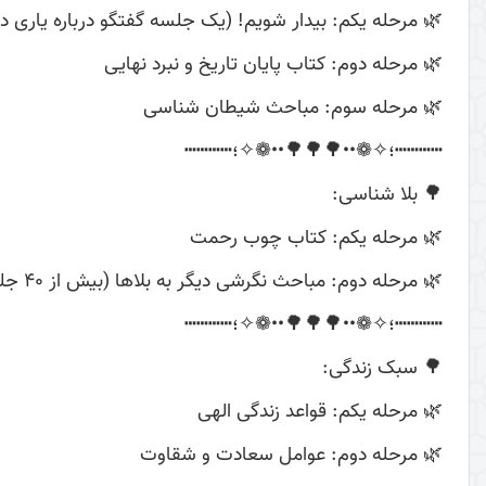
🌿 مرحله یکم: بیدار شویم! (یک جلسه گفتگو درباره یاری د
🌿 مرحله دوم: کتاب پایان تاریخ و نبرد نهایی
🌿 مرحله سوم: مباحث شیطان شناسی
┅┅┅┅؛✧❁••🌳🌳🌳••❁✧؛┅┅┅┅
🌳 بلا شناسی:
🌿 مرحله یکم: کتاب چوب رحمت
🌿 مرحله دوم: مباحث نگرشی دیگر به بلاها (بیش از 40 جلسه)
┅┅┅┅؛✧❁••🌳🌳🌳••❁✧؛┅┅┅┅
🌳 سبک زندگی:
🌿 مرحله یکم: قواعد زندگی الهی
🌿 مرحله دوم: عوامل سعادت و شقاوت