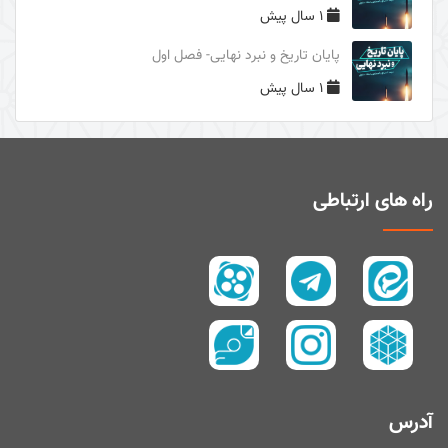
1 سال پیش
دوری از مرگ جاهلیت
پایان تاریخ و نبرد نهایی- فصل اول
سال1395
1 سال پیش
سال 1394
زیارت و توسل
سیری در معنای ولایت
اهل‌البیت (علیهم السلام) در قرآن
راه های ارتباطی
تفسیر آیۀ صبر و صلوة
پیامبر امّی (صلی الله علیه و آله و سلم)
تفسیر سورۀ کوثر
سال 1397
سال 1395
سال 1390
آدرس
سال1400