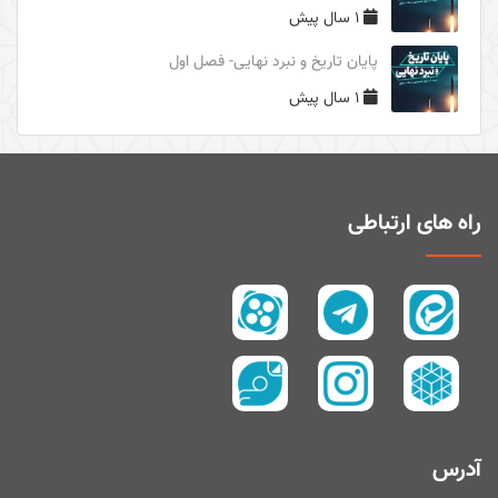
1 سال پیش
دوری از مرگ جاهلیت
پایان تاریخ و نبرد نهایی- فصل اول
سال1395
1 سال پیش
سال 1394
زیارت و توسل
سیری در معنای ولایت
اهل‌البیت (علیهم السلام) در قرآن
راه های ارتباطی
تفسیر آیۀ صبر و صلوة
پیامبر امّی (صلی الله علیه و آله و سلم)
تفسیر سورۀ کوثر
سال 1397
سال 1395
سال 1390
آدرس
سال1400