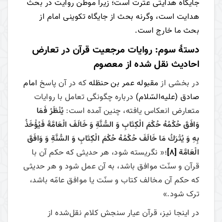
جایگاه هدایتی عترت است؛ زیرا موطن روایت در بحث
هدایت است، وگرنه بحث از جایگاه تکوینی امام از
بحث ما خارج است.
دستۀ سوم: روایات مرجعیت قرآن در تعارض
احادیث نقل شده از معصوم
در بخشی از
مقبوله‌ عمر بن حنظله
که در آن پاسخ
امام
صادق (علیه‌السّلام)
درباره‌ چگونگی تعامل با روایات
متعارض انعکاس یافته، چنین آمده است:
يُنْظَرُ فَمَا
وَافَقَ حُكْمُهُ حُكْمَ الْكِتَابِ وَ السُّنَّةِ وَ خَالَفَ الْعَامَّةَ فَيُؤْخَذُ
بِهِ وَ يُتْرَكُ مَا خَالَفَ حُكْمُهُ حُكْمَ الْكِتَابِ وَ السُّنَّةِ وَ وَافَقَ
الْعَامَّة
[8]
؛« نگریسته شود، هر حدیثی که حکم آن با
قرآن و سنّت موافق باشد، به آن عمل شود و هر حدیثی
که حکم آن مخالف کتاب و سنّت یا موافق عامّه باشد،
ترک شود.»
در اینجا نیز، قرآن عیار سنجش کلام نقل‌شده از