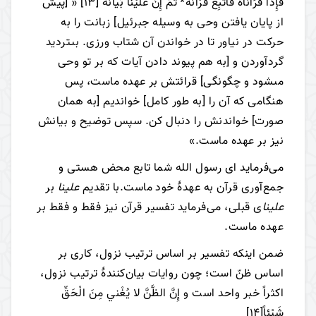
فَإِذا قَرَأْناهُ فَاتَّبِعْ قُرْآنَهُ* ثُمَّ إِنَّ عَلَيْنا بَيانَهُ
[13]
« [پيش
از پايان يافتن وحى به وسيله جبرئيل‏] زبانت را به
حركت در نياور تا در خواندن آن شتاب ورزى. بى‏ترديد
گردآوردن و [به هم پيوند دادن آيات كه بر تو وحى
مى‏شود و چگونگى‏] قرائتش بر عهده ماست، پس
هنگامى كه آن را [به طور كامل‏] خوانديم [به همان
صورت‏] خواندنش را دنبال كن. سپس توضيح و بيانش
نيز بر عهده ماست.»
می‌فرماید ای رسول الله شما تابع محض هستی و
جمع‌آوری قرآن به عهدۀ خود ماست.با تقدیم
علینا
بر
علینا
ی قبلی، می‌فرماید تفسیر قرآن نیز فقط و فقط بر
عهده ماست.
ضمن اینکه تفسیر بر اساس ترتیب نزول، کاری بر
اساس ظنّ است؛ چون روایات بیان‌کنندۀ ترتیب نزول،
اکثراً خبر واحد است و إِنَّ الظَّنَّ لا يُغْني‏ مِنَ الْحَقِّ
شَيْئاً
[14]