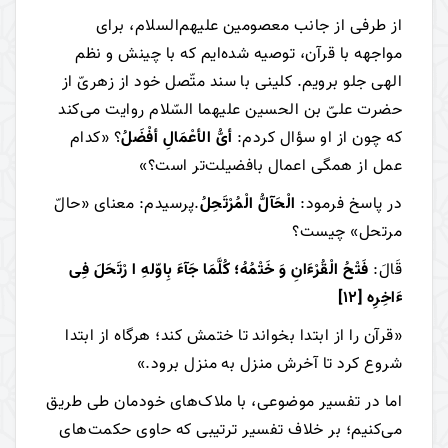
از طرفی از جانب معصومین علیهم‌السلام، برای
مواجهه با قرآن، توصیه شده‌ایم که با چینش و نظم
الهی جلو برویم. كلينى با سند متّصل خود از زهرىّ از
حضرت علىّ بن الحسين عليهما السّلام روايت مى‌كند
كه چون از او سؤال كردم:
أىُّ الأعْمَالِ أفْضَلُ
؟ «كدام
عمل از همگى اعمال بافضيلت‌تر است‌؟»
در پاسخ فرمود:
الْحَآلُّ الْمُرْتَحِلُ
.پرسيدم: معناى «حالّ
مرتحل» چيست‌؟
قَالَ:
فَتْحُ الْقُرْءَانِ وَ خَتْمُهُ؛ كُلَّمَا جَآءَ بِاوّلهِ ا رْتَحَلَ فِى
ءَاخِرِه
[12]
«قرآن را از ابتدا بخواند تا ختمش کند؛ هرگاه از ابتدا
شروع کرد تا آخرش منزل به منزل برود.»
اما در تفسیر موضوعی، با ملاک‌های خودمان طی طریق
می‌کنیم؛ بر خلاف تفسیر ترتیبی که حاوی حکمت‌های