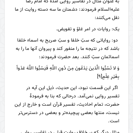
به عنوان مثال در تفاسیر روایی آمده که امام رضا
علیه‌السلام فرمودند: دشمنان ما سه دسته روایت از ما
نقل می‌کنند:
یک: روایات در امر غلوّ و تفویض.
دو: روایاتی که سبّ خلفا و سبّ صریح به اسماء خلفا
باشد که در نتیجه ما را منفور کند و پیروان آنها ما را به
اسمائمان سبّ کنند. بعد حضرت فرمودند:
وَ لا تَسُبُّوا الَّذينَ يَدْعُونَ مِنْ دُونِ اللَّهِ فَيَسُبُّوا اللَّهَ عَدْواً
بِغَيْرِ عِلْمٍ
[9]
اگر این قسمت نبود، این حدیث، ذیل این آیه در
تفسیر روایی نمی‌آمد. درحالی که بنا به فرمودۀ
حضرت، تمام احادیث، تفسیر قرآن است و خارج از این
نیست، منتها بعضی پیچیده‌تر و بعضی در دسترس‌تر
است.
مثال دیگر که بر خلاف روایت قبلی در تفاسیر روایی