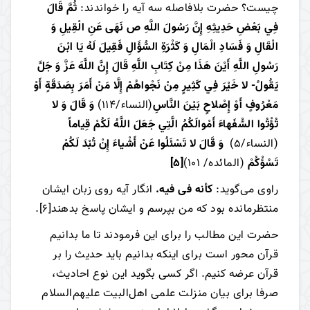
چیست؟ حضرت بلافاصله سه آیه را خواندند:
ثُمَّ قَالَ
فِي بَعْضِ حَدِيثِهِ إِنَّ رَسُولَ اللَّهِ ص نَهَى عَنِ الْقِيلِ وَ
الْقَالِ وَ فَسَادِ الْمَالِ وَ كَثْرَةِ السُّؤَالِ فَقِيلَ لَهُ يَا ابْنَ
رَسُولِ اللَّهِ أَيْنَ هَذَا مِنْ كِتَابِ اللَّهِ قَالَ إِنَّ اللَّهَ عَزَّ وَ جَلَّ
يَقُولُ- لا خَيْرَ فِي كَثِيرٍ مِنْ نَجْواهُمْ إِلَّا مَنْ أَمَرَ بِصَدَقَةٍ أَوْ
مَعْرُوفٍ أَوْ إِصْلاحٍ بَيْنَ النَّاسِ‌
(النساء/114)
وَ قَالَ‌ وَ لا
تُؤْتُوا السُّفَهاءَ أَمْوالَكُمُ‌ الَّتِي جَعَلَ اللَّهُ لَكُمْ قِياماً
(النساء/5)
وَ قَالَ‌ لا تَسْئَلُوا عَنْ أَشْياءَ إِنْ تُبْدَ لَكُمْ
تَسُؤْكُمْ‌
(المائده/ 101)
[5]
راوی می‌گوید:
کأنه فی فیه.
انگار آیه روی زبان ایشان
منتظرمانده بود که من بپرسم و ایشان پاسخ بدهند
[6]
.
حضرت این مطالب را برای این ‌فرمودند تا ما بدانیم
قرآن محور است برای اینکه بدانیم باید حدیث را بر
قرآن عرضه کنیم. اگر کسی بگوید این نوع احادیث،
صرفا برای بیان منزلت علمی اهل‌البیت علیهم‌السلام