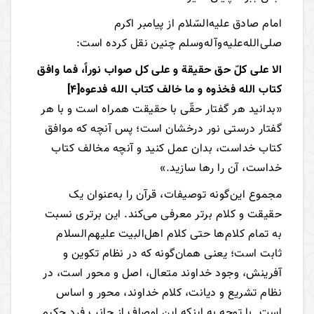
امام صادق علیه‌السّلام از
پیامبر اکرم
صلی‌الله‌علیه‌و‌آله‌وسلم
چنین نقل کرده است:
الا علی کلّ حق حقیقة و علی کل صواب نوراً، فما وافق
کتاب الله فخذوه و ما خالف کتاب الله فدعوه
[4]
«بدانید هر گفتار حقّی با حقیقت همراه است و با هر
گفتار درستی نور درخشان است؛ پس آنچه که موافق
کتاب خداست، بدان عمل کنید و آنچه مخالف کتاب
خداست، آن را رها سازید.»
مجموع این‌گونه توصیفات، قرآن را به‌عنوان یک
حقیقت و کلام برتر معرفی می‌کند. این برتری نسبت
به تمام کلام‌ها حتی کلام اهل‌البیت علیهم‌السلام
ثابت است؛ یعنی همان‌گونه که در نظام تکوین و
آفرینش، وجود خداوند متعال، اصل و محور است، در
نظام تشریع و دیانت، کلام خداوند، محور و اساس
است. با توجه به اینکه این اوصاف از جانب فرد حکیم