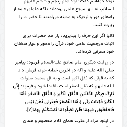
بوده خواهیم گفت: اولا امام پنجم و ششم علیهم
السلام، نه تنها مرجع علمی بوده‌اند بلکه علمای عامه از
راه‌های دور و نزدیک به مدینه می‌آمدند تا حضرات را
زیارت کنند.
ثانیا اگر این حرف را بپذیریم، باز هم حضرات برای
اثبات مرجعیت علمی خود، قرآن را محور و عیار سخنان
خود معرفی کرده‌اند.
در روایت دیگری امام صادق علیه‌السلام فرمود: پیامبر
صلی الله علیه و آله در آخرین خطبه خود، فرمان داد
که به قرآن که ثقل اکبر است و به آل محمد صلوات
الله علیهم که ثقل اصغر است، اقتدا شود و فرمود:
إِنِّی
تَارِکٌ فِیکُمُ الثَّقَلَیْنِ الثَّقَلَ الْأَکْبَرَ وَ الثَّقَلَ الْأَصْغَرَ فَأَمَّا
الْأَکْبَرُ فَکِتَابُ رَبِّی وَ أَمَّا الْأَصْغَرُ فَعِتْرَتِی أَهْلُ بَیْتِی
فَاحْفَظُونِی فِیهِمَا فَلَنْ تَضِلُّوا مَا تَمَسَّکْتُمْ بِهِمَا
[7]
.
در اینجا مراد از عترت همان کلام معصوم و همان