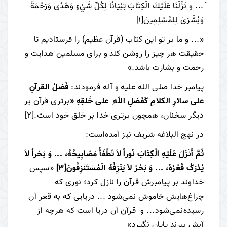
َ... و نَزَّلْنَا عَلَيْكَ الْكِتَابَ تِبْيَانًا لِكُلِّ شَيْءٍ وَهُدًى وَرَحْمَةً
وَبُشْرَىٰ لِلْمُسْلِمِينَ
[1]
«... و ما بر تو این کتاب (قرآن عظیم) را فرستادیم تا
حقیقت هر چیز را روشن کند و برای مسلمین هدایت و
رحمت و بشارت باشد.»
پيامبر خدا صلى الله عليه و آله فرمودند:
فَضلُ القرآنِ
على سائرِ الكلامِ كَفَضلِ اللّه ِ على خَلقِهِ «
برترى قرآن بر
ديگر سخنان، همچون برترى خدا بر خلق خود است.
[2]
در نهج البلاغه شریف نیز آمده‌است:
ثُمَّ أَنْزَلَ عَلَیْهِ الْکِتَابَ نُوراً لاَ تُطْفَأُ مَصَابِیحُهُ، ... وَ بَحْراً لاَ
یُدْرَکُ قَعْرُهُ، ... وَ بَحْرٌ لاَ یَنْزِفُهُ الْمُسْتَنْزِفُونَ
[3]
«سپس
خداوند بر پیامبرش قرآن را نازل کرد؛ نوری که
چراغ‌هایش خاموش نمی‌شود ... دریایی که به قعر آن
رسیده‌نمی‌شود... و قرآن آن دریا است که هرچه از
آبش ببرند پایان نگیرد»