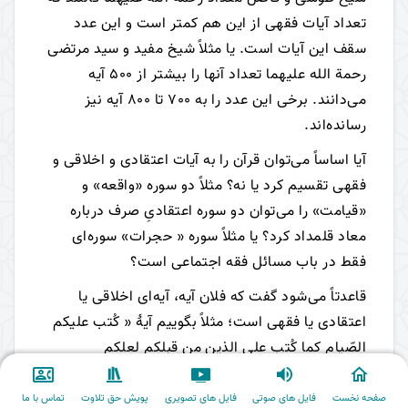
تعداد آیات فقهی از این هم کمتر است و این عدد
سقف این آیات است. یا مثلاً شیخ مفید و سید مرتضی
رحمة الله علیهما تعداد آنها را بیشتر از 500 آیه
می‌دانند. برخی این عدد را به 700 تا 800 آیه نیز
رسانده‌اند.
آیا اساساً می‌توان قرآن را به آیات اعتقادی و اخلاقی و
فقهی تقسیم کرد یا نه؟ مثلاً دو سوره «واقعه» و
«قیامت» را می‌توان دو سوره اعتقادیِ صرف درباره
معاد قلمداد کرد؟ یا مثلاً سوره « حجرات» سوره‌ای
فقط در باب مسائل فقه اجتماعی است؟
قاعدتاً می‌شود گفت که فلان آیه، آیه‌ای اخلاقی یا
اعتقادی یا فقهی است؛ مثلاً بگوییم آیۀ « کُتب علیکم
الصّیام کما کُتب علی الذین من قبلکم لعلکم
تتّقون»
[16]
یا آیۀ « یسئلونک عن المحیض قل هو أذیً
فاعتزلو النساءَ فی المحیض»
[17]
و همچنین آیات
صفحه نخست
فایل های صوتی
فایل های تصویری
پویش حق تلاوت
تماس با ما