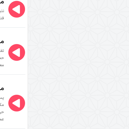
مب
تفسیر آیۀ «والعصر»
نتی
تفسیر آیات ابتدایی سورۀ
فنا
اسراء
تفسیر سورۀ ضحی
تفسیر سورۀ فجر
مب
سال 1389
تفا
حجت
سال 1400
مع
تفسیر سورۀ کوثر
سال 1390
مب
سال 1395
پس 
سال 1397
مکت
سال 1400
حرک
عمو
پیامبر امّی (صلی الله علیه و
آله و سلم)