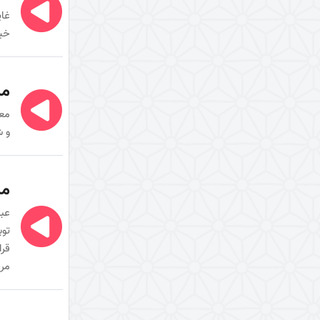
غای
نگرشی دیگر به قرآن (کتاب + کتاب
خیل
صوتی)
حق تلاوت (کتاب)
مب
اعجاز قرآن
راهنما شناسی
معن
و ش
اهل‌البیت (علیهم السلام) در
قرآن
تفسیر آیۀ «بسم الله الرحمن
مب
الرحیم»
عبو
تفسیر آیۀ تطهیر
توب
قرا
تفسیر آیۀ وسیله
مرح
تفسیر آیۀ لیلة المبیت
تفسیر آیۀ صبر و صلوة