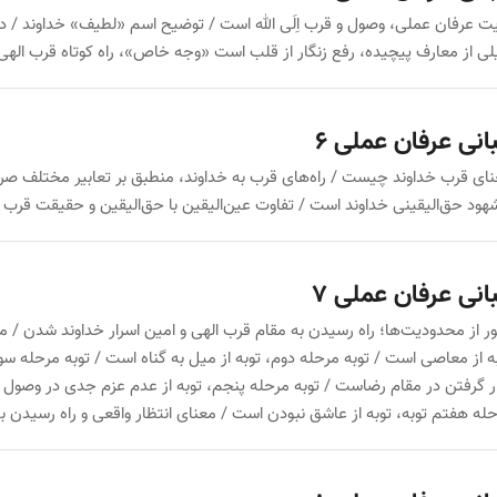
ت عرفان عملی، وصول و قرب اِلَی الله است / توضیح اسم «لطیف» خداوند / 
ی از معارف پیچیده، رفع زنگار از قلب است «وجه خاص»، راه کوتاه قرب 
انی عرفان عملی 6
ای قرب خداوند چیست / راه‌های قرب به خداوند، منطبق بر تعابیر مختلف 
هود حق‌الیقینی خداوند است / تفاوت عین‌الیقین با حق‌الیقین و حقیقت قرب 
انی عرفان عملی 7
ر از محدودیت‌ها؛ راه رسیدن به مقام قرب الهی و امین اسرار خداوند شدن / م
ه از معاصی است / توبه مرحله دوم، توبه از میل به گناه است / توبه مرحله سوم
ر گرفتن در مقام رضاست / توبه مرحله پنجم، توبه از عدم عزم جدی در وصول 
له هفتم توبه، توبه از عاشق نبودن است / معنای انتظار واقعی و راه رسیدن