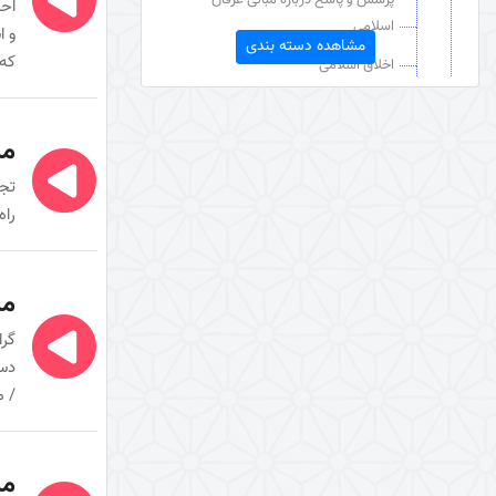
احس
اسلامی
و ا
مشاهده دسته بندی
که 
اخلاق اسلامی
دعا
عقائد قرآنی
مب
مبدأ شناسی
تجل
راه
خداوند در آینه عقل و عشق (کتاب)
توحید و شرک
مب
نگرشی دیگر به بلاها
دین شناسی
گرا
دست
دین‌شناسی
/ م
فلسفه احکام
امر به معروف و نهی از منکر
مب
قرآن شناسی