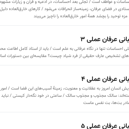
اسات و عواطف است / تجلی بعد احساسات، در ادعیه و قرآن و زیارات مشهود ا
ستادی در فضای عرفان، زمینه‌ساز انحرافات می‌شود / کارهای خارق‌العاده 
مزه توحید را بچشد همهٔ امور خارق‌العاده را ناچیز می‌بیند
انی عرفان عملی 3
ی احساسات تنها در نگاه عرفانی به علم است / باید از استاد کامل اطاعت 
‌های تشخیص عارف حقیقی از فرد شیاد چیست؟ مقایسه‌ای بین دستورات اساتی
انی عرفان عملی 4
یش انسان امروز به عقلانیت و معنویت، زمینهٔ آسیب‌های این فضا است / امور خ
ه‌اند: سالک مجذوب و مجذوب سالک / ساعتی در خود نگه‌دار کیستی / نباید دنب
ادر بت‌ها، بت نفس ماست
انی عرفان عملی 5