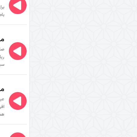
سال1398
برا
انسان شناسی
باط
انسان کامل
فاطمیه سال 1390
مب
ماه رمضان سال 1390
صلو
مقام، ارزش و استعداد انسان
ریا
سیر
شیطان شناسی
شیطان‌شناسی
مب
زندگی شناسی
عید
سبک زندگی شیعی
افر
قواعد زندگی الهی
همت
اشاره‌ای به عوامل سعادت و شقاوت
کلید زندگی برتر