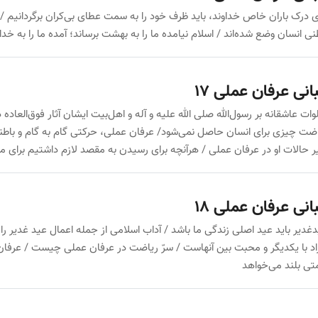
ی درک باران خاص خداوند، باید ظرف خود را به سمت عطای بی‌کران برگردانیم 
نی انسان وضع شده‌اند / اسلام نیامده ما را به بهشت برساند؛ آمده ما را به خد
انی عرفان عملی 17
ات عاشقانه بر رسول‌الله صلی الله علیه و آله و اهل‌بیت ایشان آثار فوق‌العا
ضت چیزی برای انسان حاصل نمی‌شود/ عرفان عملی، حرکتی گام به گام و باط
 حالات او در عرفان عملی / هرآنچه برای رسیدن به مقصد لازم داشتیم برای ما
انی عرفان عملی 18
غدیر باید عید اصلی زندگی ما باشد / آداب اسلامی از جمله اعمال عید غدیر را 
اد با یکدیگر و محبت بین آنهاست / سرّ ریاضت در عرفان عملی چیست / عرف
ی بلند می‌خواهد