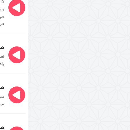
آثا
عاشورا
و ذ
می‌
الگوهای مثبت و منفی و آثار آنها در
طر
قیام امام حسین (علیه السلام)
بررسی ریشه‌های تاریخی
شکل‌گیری واقعۀ کربلا
مب
بررسی ریشه‌های سیاسی حادثۀ
لغز
عاشورا
راه
درس‌های اربعین
محورهای معرفتی امام زمان (علیه
مب
السلام)
فایدۀ غیبت امام زمان (علیه
سیر
السلام)
می‌
ولایت فقیه
سال 1391
مب