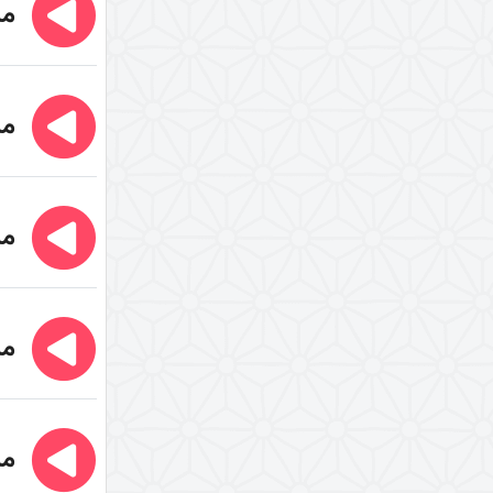
مب
کارگاه ازدواج (معیارهای صحیح انتخاب
همسر)
کارگاه طراحی سرنوشت
مب
مب
مب
مب