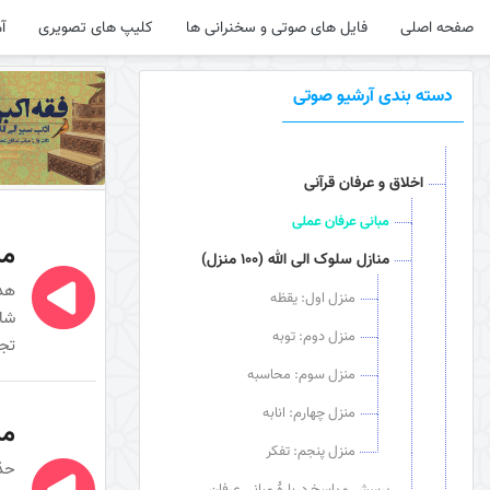
صفحه اصلی
فایل های صوتی و سخنرانی ها
کلیپ های تصویری
آ
دسته بندی آرشیو صوتی
اخلاق و عرفان قرآنی
مبانی عرفان عملی
مب
منازل سلوک الی الله (100 منزل)
هدف
منزل اول: یقظه
شاخ
منزل دوم: توبه
تجر
منزل سوم: محاسبه
منزل چهارم: انابه
مب
منزل پنجم: تفکر
حدّ
پرسش و پاسخ دربارۀ مبانی عرفان