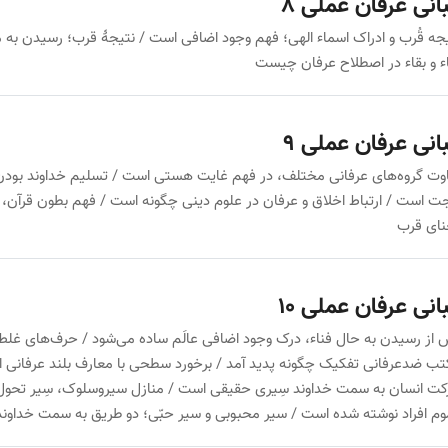
انی عرفان عملی 8
جه قُرب و ادراک اسماء الهی؛ فهم وجود اضافی است / نتیجهٔ قرب؛ رسیدن به
ء و بقاء در اصطلاح عرفان چیست
انی عرفان عملی 9
وت گروه‌های عرفانی مختلف، در فهم غایت هستی است / تسلیم خداوند بودن ب
 است / ارتباط اخلاق و عرفان در علوم دینی چگونه است / فهم بطون قرآن، ت
نای قرب
انی عرفان عملی 10
از رسیدن به حال فناء، درک وجود اضافی عالَم ساده می‌شود / حرف‌های غلط
ب ضدعرفانی تفکیک چگونه پدید آمد / برخورد سطحی با معارف بلند عرفانی ایجا
ت انسان به سمت خداوند سِیری حقیقی است / منازل سیروسلوک، سِیر تحول 
م افراد نوشته شده است / سیر محبوبی و سیر حبّی؛ دو طریق به سمت خداوند 