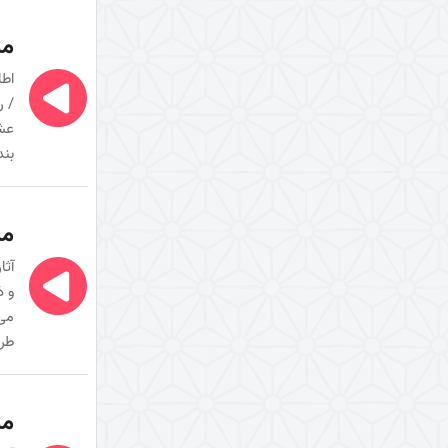
غلو یا تقصیر در مقامات اهل البیت
مب
(علیهم السلام)
اطا
سیری در معنای ولایت
/ ر
زیارت و توسل
عشق
دوری از مرگ جاهلیت
بند
سال 1394
سال1395
مب
نبوت و امامت
آثا
و ذ
برکت محرم حسینی
می‌
شرح روایت «حسینٌ مِنّی و أنا مِن
طر
حسین»
شرح عبارت «الوتر الموتور» در
زیارت عاشورا
مب
الگوهای تصمیم گیری در حادثۀ