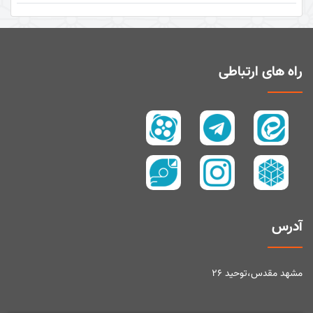
نگرشی دیگر به قرآن (کتاب + کتاب صوتی)
حق تلاوت (کتاب)
اعجاز قرآن
راه های ارتباطی
راهنما شناسی
اهل‌البیت (علیهم السلام) در قرآن
تفسیر آیۀ «بسم الله الرحمن الرحیم»
تفسیر آیۀ تطهیر
تفسیر آیۀ وسیله
تفسیر آیۀ لیلة المبیت
آدرس
تفسیر آیۀ صبر و صلوة
تفسیر آیۀ «والعصر»
مشهد مقدس،توحید ۲۶
تفسیر آیات ابتدایی سورۀ اسراء
تفسیر سورۀ ضحی