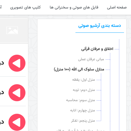
صفحه اصلی
فایل های صوتی و سخنرانی ها
کلیپ های تصویری
آ
دسته بندی آرشیو صوتی
اخلاق و عرفان قرآنی
مبانی عرفان عملی
در
منازل سلوک الی الله (100 منزل)
منزل اول: یقظه
منزل دوم: توبه
در
منزل سوم: محاسبه
منزل چهارم: انابه
در
منزل پنجم: تفکر
پرسش و پاسخ دربارۀ مبانی عرفان