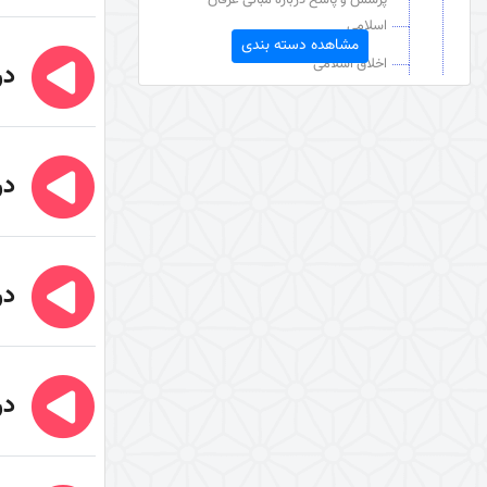
اسلامی
مشاهده دسته بندی
اخلاق اسلامی
در
دعا
عقائد قرآنی
مبدأ شناسی
در
خداوند در آینه عقل و عشق (کتاب)
توحید و شرک
در
نگرشی دیگر به بلاها
دین شناسی
دین‌شناسی
در
فلسفه احکام
امر به معروف و نهی از منکر
قرآن شناسی