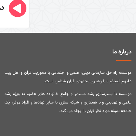
در
نگرشی دیگر به قرآن (کتاب + کتاب
صوتی)
حق تلاوت (کتاب)
اعجاز قرآن
راهنما شناسی
درباره ما
اهل‌البیت (علیهم السلام) در
قرآن
موسسه راه حق سازمانی دینی، علمی و اجتماعی با محوریت قرآن و اهل بیت
تفسیر آیۀ «بسم الله الرحمن
علیهم السلام و با راهبری مجتهدی قرآن شناس است.
الرحیم»
موسسه با بسترسازی رشد مستمر و جامع خانواده های عضو، به ویژه رشد
تفسیر آیۀ تطهیر
علمی و تهذیبی و با همکاری و شبکه سازی با سایر نهادها و افراد موثر، یک
تفسیر آیۀ وسیله
جامعه نمونه مورد نظر قرآن را ایجاد می کند.
تفسیر آیۀ لیلة المبیت
تفسیر آیۀ صبر و صلوة