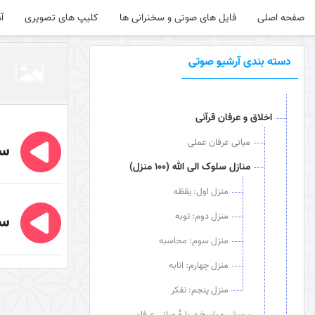
صفحه اصلی
فایل های صوتی و سخنرانی ها
کلیپ های تصویری
آ
دسته بندی آرشیو صوتی
اخلاق و عرفان قرآنی
مبانی عرفان عملی
سی
منازل سلوک الی الله (100 منزل)
منزل اول: یقظه
منزل دوم: توبه
سی
منزل سوم: محاسبه
منزل چهارم: انابه
منزل پنجم: تفکر
پرسش و پاسخ دربارۀ مبانی عرفان